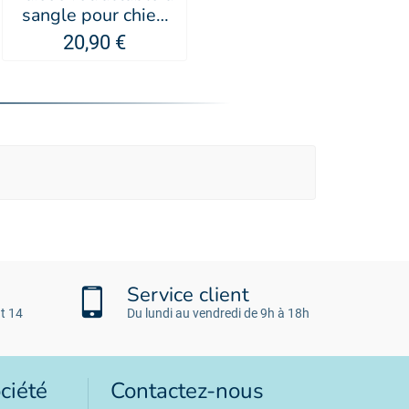
sangle pour chien
Collection 2 SOFT
20,90 €
MARTIN SELLIER
Service client
t 14
Du lundi au vendredi de 9h à 18h
ciété
Contactez-nous