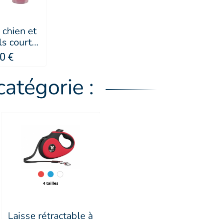
 chien et
ls courts
 IV SAN
0 €
NARD
atégorie :
Laisse rétractable à