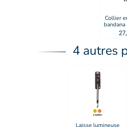
Collier e
bandana 
Malibu
27
SEL
4 autres 
Laisse lumineuse