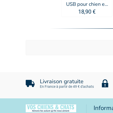
USB pour chien en
nylon Rallonge -
18,90 €
MARTIN SELLIER
Livraison gratuite
En France à partir de 49 € d'achats
Inform