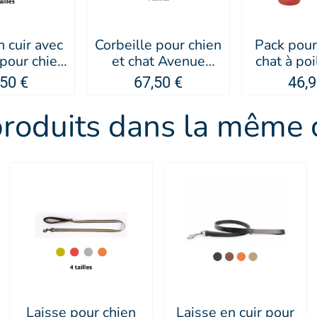
n cuir avec
Corbeille pour chien
Pack pour
pour chien
et chat Avenue
chat à poi
 - MARTIN
Montaigne -
cerise -
,50 €
67,50 €
46,9
LIER
MARTIN SELLIER
BER
produits dans la même c
Laisse pour chien
Laisse en cuir pour