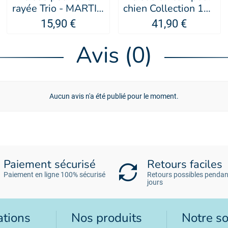
rayée Trio - MARTIN
chien Collection 107
SELLIER
- MARTIN SELLIER
15,90 €
41,90 €
Avis (0)
Aucun avis n'a été publié pour le moment.
Paiement sécurisé
Retours faciles
Paiement en ligne 100% sécurisé
Retours possibles pendan
jours
ations
Nos produits
Notre so