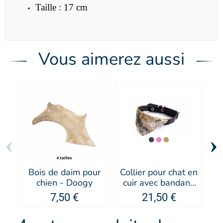
Taille : 17 cm
Vous aimerez aussi
‹
›
Bois de daim pour
Collier pour chat en
P
chien - Doogy
cuir avec bandana
Malibu - MARTIN
7,50 €
21,50 €
SELLIER