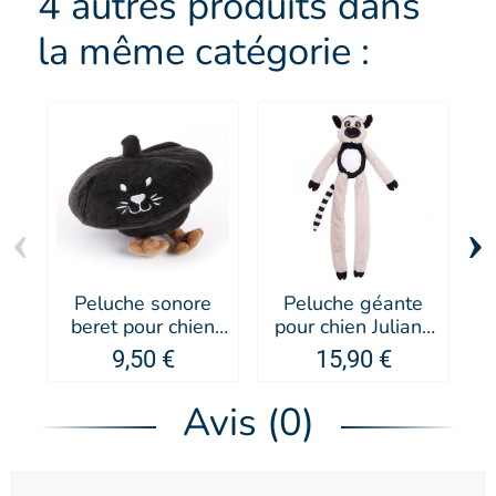
4 autres produits dans
la même catégorie :
‹
›
Peluche sonore
Peluche géante
beret pour chien
pour chien Juliann
Les Frenchies -
Le Lémurien -
9,50 €
15,90 €
MARTIN SELLIER
Doogy
Avis (0)