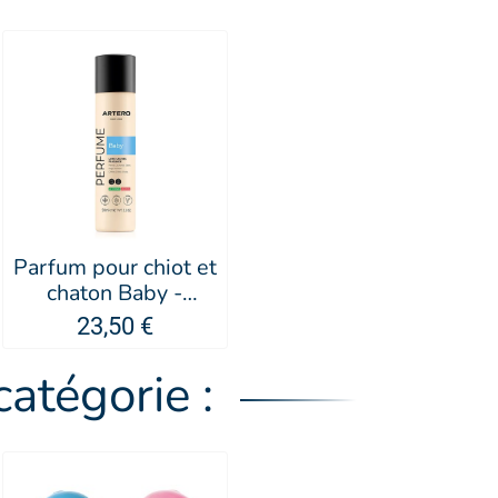
Parfum pour chiot et
chaton Baby -
Artero
23,50 €
atégorie :