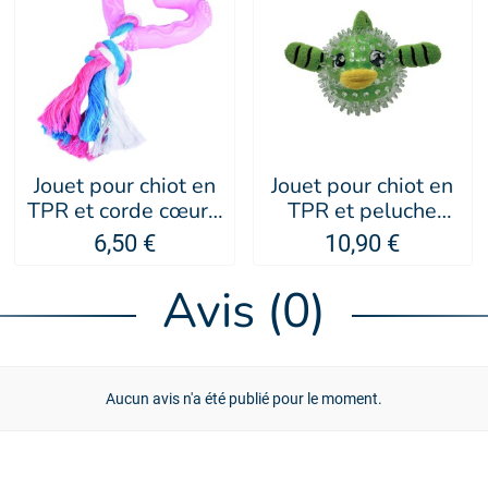
Jouet pour chiot en
Jouet pour chiot en
TPR et corde cœur -
TPR et peluche
Doogy
Bubble Fish - Doogy
6,50 €
10,90 €
Avis (0)
Aucun avis n'a été publié pour le moment.