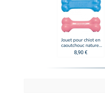
Jouet pour chiot en
caoutchouc naturel
Goodie Bone Puppy
8,90 €
- KONG®