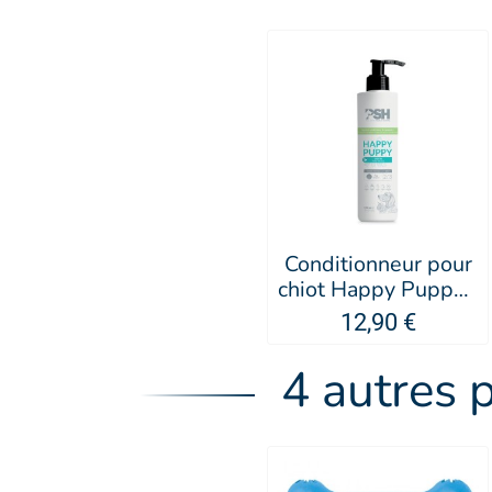
Conditionneur pour
chiot Happy Puppy -
PSH
12,90 €
4 autres 