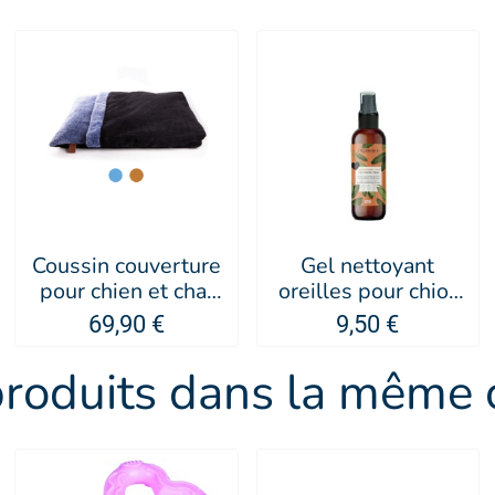
Coussin couverture
Gel nettoyant
pour chien et chat
oreilles pour chiot
Doudouzen -
Organissime -
69,90 €
9,50 €
MARTIN SELLIER
Biogance
produits dans la même c