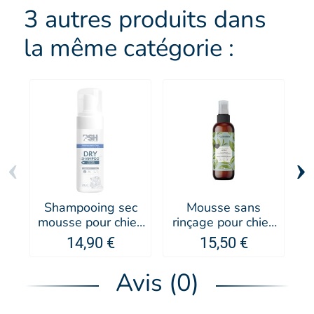
SELLIER
3 autres produits dans
la même catégorie :
‹
›
Shampooing sec
Mousse sans
mousse pour chien
rinçage pour chien
p
et chat - PSH
et chat
14,90 €
15,50 €
Organissime -
Biogance
Avis (0)