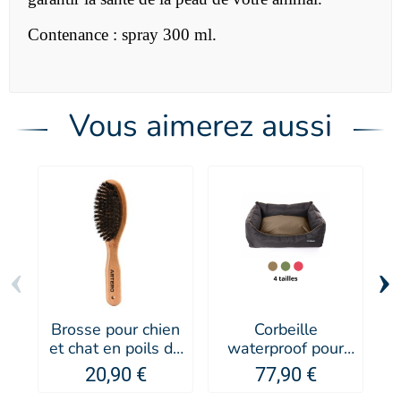
Contenance : spray 300 ml.
Vous aimerez aussi
‹
›
Brosse pour chien
Corbeille
et chat en poils de
waterproof pour
p
sanglier Nova -
chien et chat
20,90 €
77,90 €
Artero
Domino MARTIN