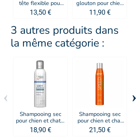
tête flexible pour
glouton pour chien
chien et chat -
et chat en silicone
13,50 €
11,90 €
Artero
- MARTIN SELLIER
3 autres produits dans
la même catégorie :
‹
›
Shampooing sec
Shampooing sec
pour chien et chat -
pour chien et chat
r
PSH
Speed - Artero
18,90 €
21,50 €