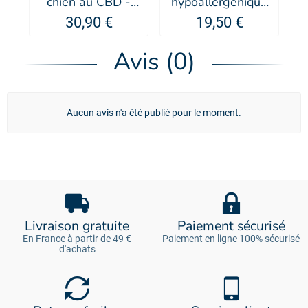
chien au CBD -
hypoallergénique
p
PSH
pour chien
30,90 €
19,50 €
Sensitive - PSH
Avis (0)
Aucun avis n'a été publié pour le moment.
Livraison gratuite
Paiement sécurisé
En France à partir de 49 €
Paiement en ligne 100% sécurisé
d'achats