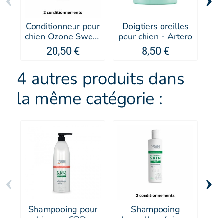
Conditionneur pour
Doigtiers oreilles
O
chien Ozone Sweet
pour chien - Artero
- PSH
c
20,50 €
8,50 €
4 autres produits dans
la même catégorie :
‹
›
Shampooing pour
Shampooing
S